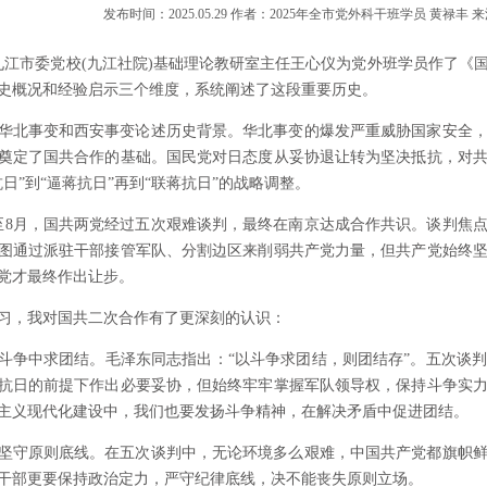
发布时间：2025.05.29 作者：2025年全市党外科干班学员 黄禄丰 来
，九江市委党校(九江社院)基础理论教研室主任王心仪为党外班学员作了
史概况和经验启示三个维度，系统阐述了这段重要历史。
华北事变和西安事变论述历史背景。华北事变的爆发严重威胁国家安全
奠定了国共合作的基础。国民党对日态度从妥协退让转为坚决抵抗，对
日”到“逼蒋抗日”再到“联蒋抗日”的战略调整。
2月至8月，国共两党经过五次艰难谈判，最终在南京达成合作共识。谈判
图通过派驻干部接管军队、分割边区来削弱共产党力量，但共产党始终
党才最终作出让步。
习，我对国共二次合作有了更深刻的认识：
斗争中求团结。毛泽东同志指出：“以斗争求团结，则团结存”。五次谈
抗日的前提下作出必要妥协，但始终牢牢掌握军队领导权，保持斗争实
主义现代化建设中，我们也要发扬斗争精神，在解决矛盾中促进团结。
坚守原则底线。在五次谈判中，无论环境多么艰难，中国共产党都旗帜
干部更要保持政治定力，严守纪律底线，决不能丧失原则立场。