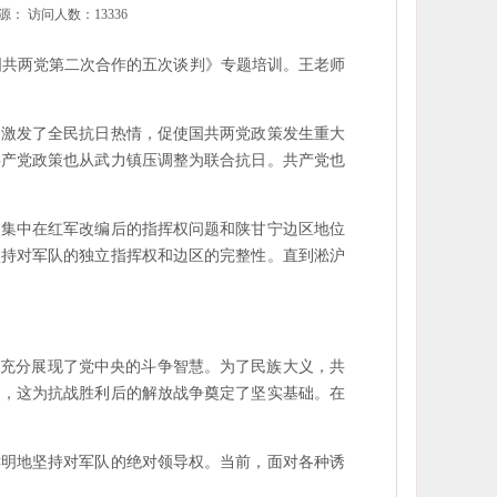
源： 访问人数：13336
《国共两党第二次合作的五次谈判》专题培训。王老师
，激发了全民抗日热情，促使国共两党政策发生重大
共产党政策也从武力镇压调整为联合抗日。共产党也
焦点集中在红军改编后的指挥权问题和陕甘宁边区地位
坚持对军队的独立指挥权和边区的完整性。直到淞沪
判充分展现了党中央的斗争智慧。为了民族大义，共
力，这为抗战胜利后的解放战争奠定了坚实基础。在
鲜明地坚持对军队的绝对领导权。当前，面对各种诱