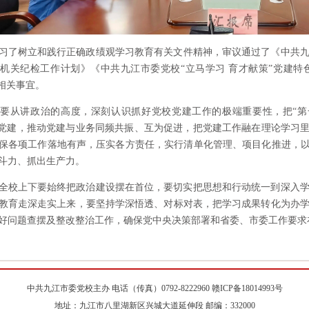
习了树立和践行正确政绩观学习教育有关文件精神，审议通过了《中共九江
6年机关纪检工作计划》《中共九江市委党校“立马学习 育才献策”党建
等相关事宜。
要从讲政治的高度，深刻认识抓好党校党建工作的极端重要性，把“第
抓党建，推动党建与业务同频共振、互为促进，把党建工作融在理论学习里
保各项工作落地有声，压实各方责任，实行清单化管理、项目化推进，以
斗力、抓出生产力。
全校上下要始终把政治建设摆在首位，要切实把思想和行动统一到深入
教育走深走实上来，要坚持学深悟透、对标对表，把学习成果转化为办
好问题查摆及整改整治工作，确保党中央决策部署和省委、市委工作要求
中共九江市委党校主办 电话（传真）0792-8222960 赣ICP备18014993号
地址：九江市八里湖新区兴城大道延伸段 邮编：332000